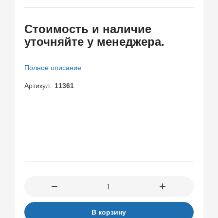
ゆ
出
み
し
Cтоимость и наличие
梨
17
уточняйте у менеджера.
花
連
発
米
Полное описание
倉
穂
Артикул
11361
香
В корзину