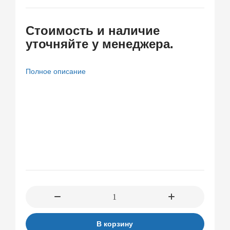
ゆ
出
み
し
Cтоимость и наличие
梨
17
уточняйте у менеджера.
花
連
発
米
Полное описание
倉
穂
香
В корзину