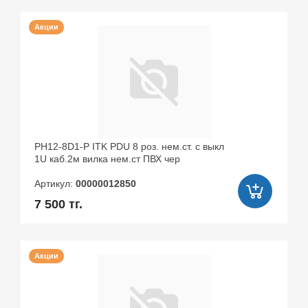
語
種
ボ
付
Акции
ク
け
へ
し
の
ま
愛
く
情
る
が
終
抑
わ
え
ら
PH12-8D1-P ITK PDU 8 роз. нем.ст. с выкл
ら
な
1U каб.2м вилка нем.ст ПВХ чер
れ
い
Артикул:
00000012850
な
中
7 500 тг.
い
出
家
し
庭
不
教
倫
Акции
師
性
javsextube.com
交。
あ
中