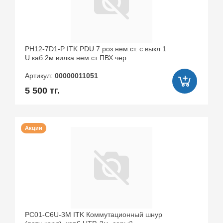
ゆ
出
み
し
梨
17
花
連
PH12-7D1-P ITK PDU 7 роз.нем.ст. с выкл 1
発
U каб.2м вилка нем.ст ПВХ чер
米
倉
Артикул:
00000011051
穂
5 500 тг.
香
Акции
PC01-C6U-3M ITK Коммутационный шнур